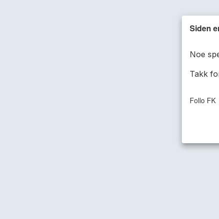
Siden e
Noe spe
Takk fo
Follo FK